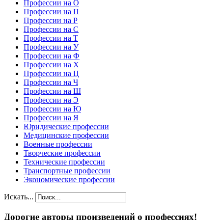
Профессии на О
Профессии на П
Профессии на Р
Профессии на С
Профессии на Т
Профессии на У
Профессии на Ф
Профессии на Х
Профессии на Ц
Профессии на Ч
Профессии на Ш
Профессии на Э
Профессии на Ю
Профессии на Я
Юридические профессии
Медицинские профессии
Военные профессии
Творческие профессии
Технические профессии
Транспортные профессии
Экономические профессии
Искать...
Дорогие авторы произведений о профессиях!