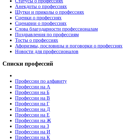
Статусы о профессиях
Анекдоты о профессиях
Шутки и приколы о профессиях
Сценки о профессиях
Сценарии о профессиях
Слова благодарности профессионалам
Поздравления по профессиям
Тосты о профессиях
Афоризмы, пословицы и поговорки о профессиях
Новости для профессионалов
Списки профессий
Профессии по алфавиту
Профессии на А
Профессии на Б
Профессии на В
Профессии на Г
Профессии на Д
Профессии на Е
Профессии на Ж
Профессии на З
Профессии на И
Профессии на К