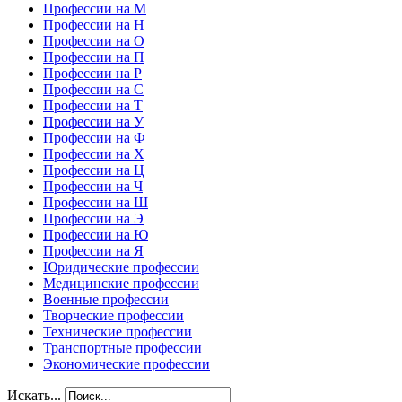
Профессии на М
Профессии на Н
Профессии на О
Профессии на П
Профессии на Р
Профессии на С
Профессии на Т
Профессии на У
Профессии на Ф
Профессии на Х
Профессии на Ц
Профессии на Ч
Профессии на Ш
Профессии на Э
Профессии на Ю
Профессии на Я
Юридические профессии
Медицинские профессии
Военные профессии
Творческие профессии
Технические профессии
Транспортные профессии
Экономические профессии
Искать...