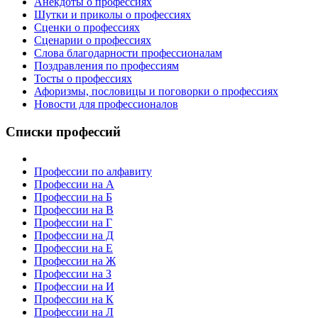
Анекдоты о профессиях
Шутки и приколы о профессиях
Сценки о профессиях
Сценарии о профессиях
Слова благодарности профессионалам
Поздравления по профессиям
Тосты о профессиях
Афоризмы, пословицы и поговорки о профессиях
Новости для профессионалов
Списки профессий
Профессии по алфавиту
Профессии на А
Профессии на Б
Профессии на В
Профессии на Г
Профессии на Д
Профессии на Е
Профессии на Ж
Профессии на З
Профессии на И
Профессии на К
Профессии на Л