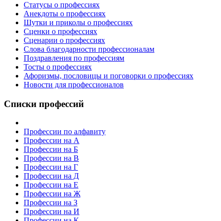
Статусы о профессиях
Анекдоты о профессиях
Шутки и приколы о профессиях
Сценки о профессиях
Сценарии о профессиях
Слова благодарности профессионалам
Поздравления по профессиям
Тосты о профессиях
Афоризмы, пословицы и поговорки о профессиях
Новости для профессионалов
Списки профессий
Профессии по алфавиту
Профессии на А
Профессии на Б
Профессии на В
Профессии на Г
Профессии на Д
Профессии на Е
Профессии на Ж
Профессии на З
Профессии на И
Профессии на К