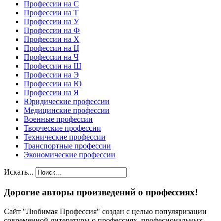
Профессии на С
Профессии на Т
Профессии на У
Профессии на Ф
Профессии на Х
Профессии на Ц
Профессии на Ч
Профессии на Ш
Профессии на Э
Профессии на Ю
Профессии на Я
Юридические профессии
Медицинские профессии
Военные профессии
Творческие профессии
Технические профессии
Транспортные профессии
Экономические профессии
Искать...
Дорогие авторы произведений о профессиях!
Сайт "Любимая Профессия" создан c целью популяризации
современной литературы о профессиях, професиональных