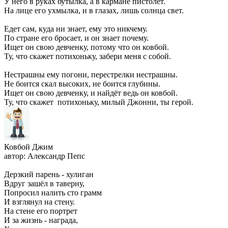
У него в руках бутылка, а в кармане пистолет.
На лице его ухмылка, и в глазах, лишь солнца свет.
Едет сам, куда ни знает, ему это никчему.
По стране его бросает, и он знает почему.
Ищет он свою девченку, потому что он ковбой.
Ту, что скажет потихоньку, забери меня с собой.
Нестрашны ему погони, перестрелки нестрашны.
Не боится скал высоких, не боится глубины.
Ищет он свою девченку, и найдёт ведь он ковбой.
Ту, что скажет потихоньку, милый Джонни, ты герой.
Ковбой Джим
автор: Александр Пепс
Дерзкий парень - хулиган
Вдруг зашёл в таверну,
Попросил налить сто грамм
И взглянул на стену.
На стене его портрет
И за жизнь - награда,