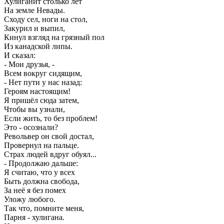
Хулиганит столько лет
На земле Невады.
Сходу сел, ноги на стол,
Закурил и выпил,
Кинул взгляд на грязный пол
Из канадской липы.
И сказал:
- Мои друзья, -
Всем вокруг сидящим,
- Нет пути у нас назад:
Героям настоящим!
Я пришёл сюда затем,
Чтобы вы узнали,
Если жить, то без проблем!
Это - осознали?
Револьвер он свой достал,
Провернул на пальце.
Страх людей вдруг обуял...
- Продолжаю дальше:
Я считаю, что у всех
Быть должна свобода,
За неё я без помех
Уложу любого.
Так что, помните меня,
Парня - хулигана.