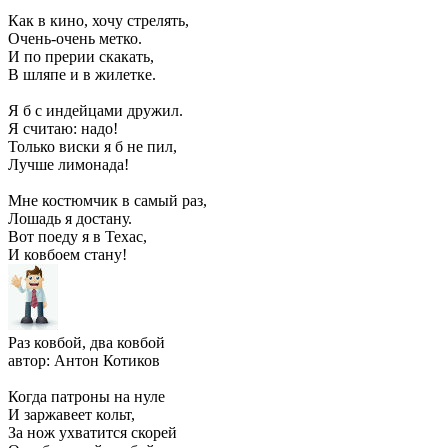
Как в кино, хочу стрелять,
Очень-очень метко.
И по прерии скакать,
В шляпе и в жилетке.
Я б с индейцами дружил.
Я считаю: надо!
Только виски я б не пил,
Лучше лимонада!
Мне костюмчик в самый раз,
Лошадь я достану.
Вот поеду я в Техас,
И ковбоем стану!
Раз ковбой, два ковбой
автор: Антон Котиков
Когда патроны на нуле
И заржавеет кольт,
За нож ухватится скорей