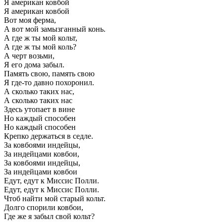
Я американ ковбой
Я американ ковбой
Вот моя ферма,
А вот мой замызганный конь.
А где ж ты мой кольт,
А где ж ты мой коль?
А черт возьми,
Я его дома забыл.
Память свою, память свою
Я где-то давно похоронил.
А сколько таких нас,
А сколько таких нас
Здесь утопает в вине
Но каждый способен
Но каждый способен
Крепко держаться в седле.
За ковбоями индейцы,
За индейцами ковбои,
За ковбоями индейцы,
За индейцами ковбои
Едут, едут к Миссис Полли.
Едут, едут к Миссис Полли.
Чтоб найти мой старый кольт.
Долго спорили ковбои,
Где же я забыл свой кольт?