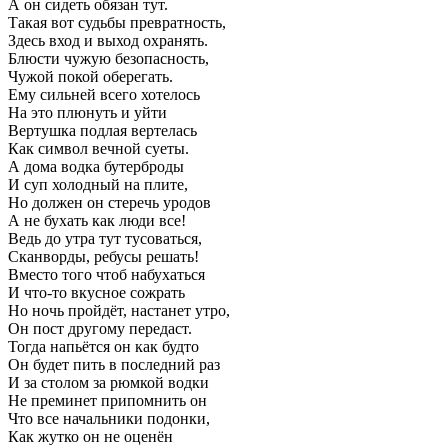
А он сидеть обязан тут.
Такая вот судьбы превратность,
Здесь вход и выход охранять.
Блюсти чужую безопасность,
Чужой покой оберегать.
Ему сильней всего хотелось
На это плюнуть и уйти
Вертушка подлая вертелась
Как символ вечной суеты.
А дома водка бутерброды
И суп холодный на плите,
Но должен он стеречь уродов
А не бухать как люди все!
Ведь до утра тут тусоваться,
Сканворды, ребусы решать!
Вместо того чтоб набухаться
И что-то вкусное сожрать
Но ночь пройдёт, настанет утро,
Он пост другому передаст.
Тогда напьётся он как будто
Он будет пить в последний раз
И за столом за рюмкой водки
Не преминет припомнить он
Что все начальники подонки,
Как жутко он не оценён