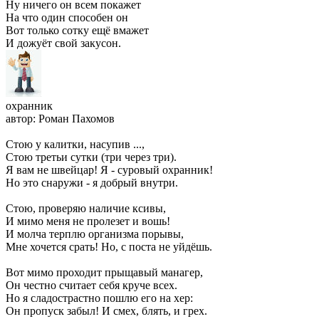
Ну ничего он всем покажет
На что один способен он
Вот только сотку ещё вмажет
И дожуёт свой закусон.
охранник
автор: Роман Пахомов
Стою у калитки, насупив ...,
Стою третьи сутки (три через три).
Я вам не швейцар! Я - суровый охранник!
Но это снаружи - я добрый внутри.
Стою, проверяю наличие ксивы,
И мимо меня не пролезет и вошь!
И молча терплю организма порывы,
Мне хочется срать! Но, с поста не уйдёшь.
Вот мимо проходит прыщавый манагер,
Он честно считает себя круче всех.
Но я сладострастно пошлю его на хер:
Он пропуск забыл! И смех, блять, и грех.