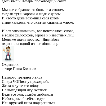
здесь был и Цезарь..полководец и салат.
Мы все собрались за большим столом,
сидели тут и короли и люди с даром.
И кто-то даже возомнил себя котом,
а мне казалось, что охвачен сильным жаром.
И вот закончившись, все повторялось снова,
в толпе философов, героев и известных лиц.
Меня же звали просто….Дядя Вова
охранника одной из психбольниц.
Охранник
автор: Паша Боханов
Немного траурного вида
Сидел ЧОПист у проходной,
Жила в душе его обида
На выходящий люд честной.
Ведь все они, судьбы любимцы
Небось домой сейчас идут
Иль кружкой пива подкрепиться.