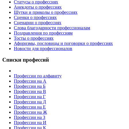
Статусы о профессиях
Анекдоты о профессиях
Шутки и приколы о профессиях
Сценки о профессиях
Сценарии о профессиях
Слова благодарности профессионалам
Поздравления по профессиям
Тосты о профессиях
Афоризмы, пословицы и поговорки о профессиях
Новости для профессионалов
Списки профессий
Профессии по алфавиту
Профессии на А
Профессии на Б
Профессии на В
Профессии на Г
Профессии на Д
Профессии на Е
Профессии на Ж
Профессии на З
Профессии на И
Профессии на К